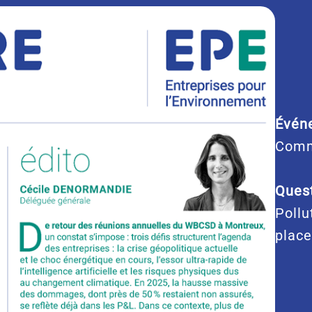
Évén
Comm
Quest
Pollu
place