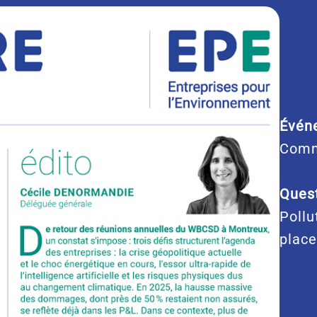
Évén
Comm
Quest
Pollu
place