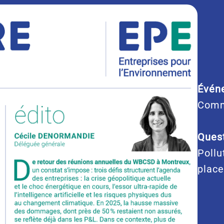
Évén
Comm
Quest
Pollu
place