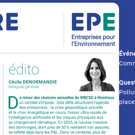
Évén
Comm
Quest
Pollu
place