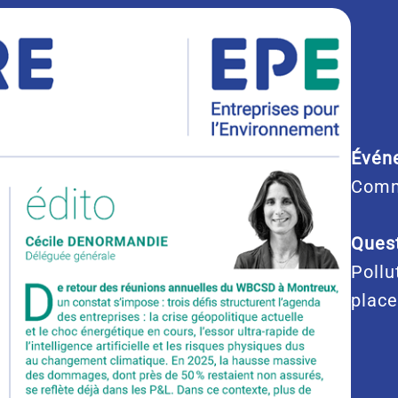
Évén
Comm
Quest
Pollu
place