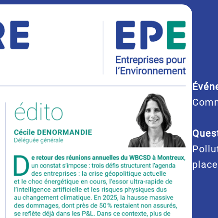
Évén
Comm
Quest
Pollu
place