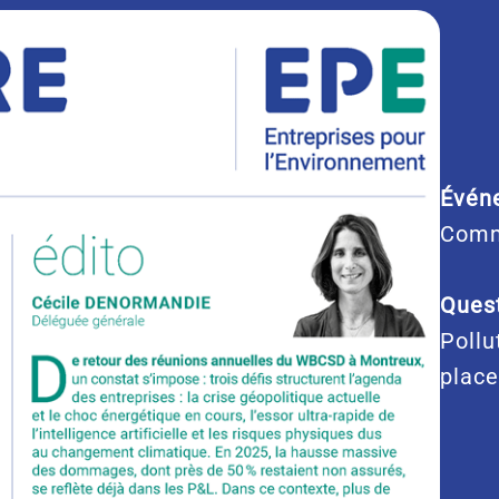
Évén
Comm
Quest
Pollu
place