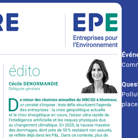
Évén
Comm
Quest
Pollu
place