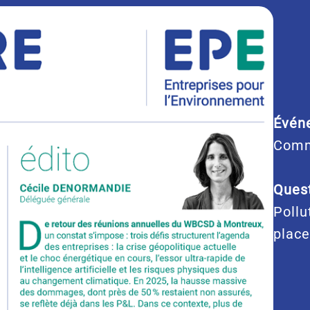
Évén
Comm
Quest
Pollu
place