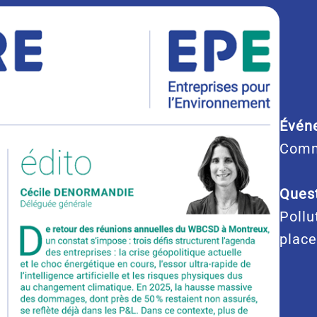
Évén
Comm
Quest
Pollu
place