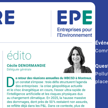
Évén
Comm
Quest
Pollu
place